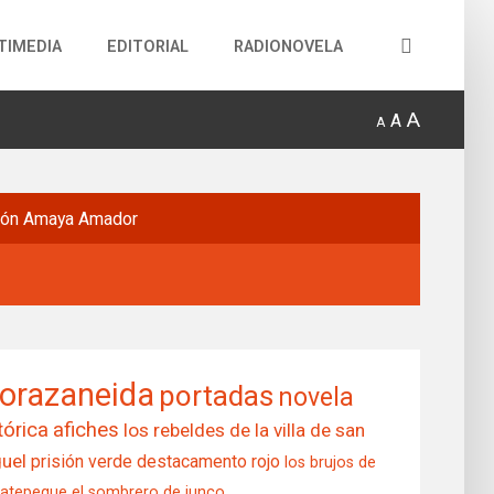
TIMEDIA
EDITORIAL
RADIONOVELA
A
A
A
món
Amaya Amador
orazaneida
portadas
novela
tórica
afiches
los rebeldes de la villa de san
uel
prisión verde
destacamento rojo
los brujos de
matepeque
el sombrero de junco