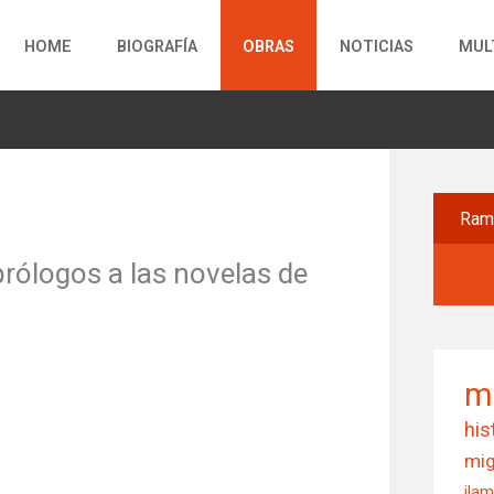
HOME
BIOGRAFÍA
OBRAS
NOTICIAS
MUL
Ra
prólogos a las novelas de
m
his
mig
ila