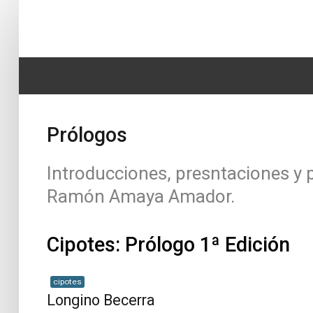
Home
SEARCH
Biografía
...
Prólogos
Obras
Noticias
Introducciones, presntaciones y 
Multimedia
Ramón Amaya Amador.
Editorial
Cipotes: Prólogo 1ª Edición
Radionovela
cipotes
Longino Becerra