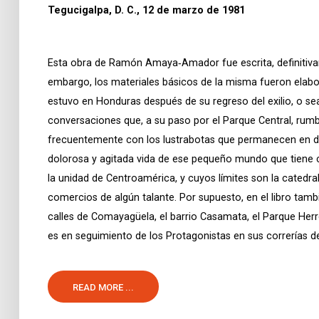
Tegucigalpa, D. C., 12 de marzo de 1981
Esta obra de Ramón Amaya‑Amador fue escrita, definitiva
embargo, los materiales básicos de la misma fueron elabo
estuvo en Honduras después de su regreso del exilio, o sea
conversaciones que, a su paso por el Parque Central, rumbo
frecuentemente con los lustrabotas que permanecen en dich
dolorosa y agitada vida de ese pequeño mundo que tiene c
la unidad de Centroamérica, y cuyos límites son la catedra
comercios de algún talante. Por supuesto, en el libro tamb
calles de Comayagüela, el barrio Casamata, el Parque Herre
es en seguimiento de los Protagonistas en sus correrías 
READ MORE ...