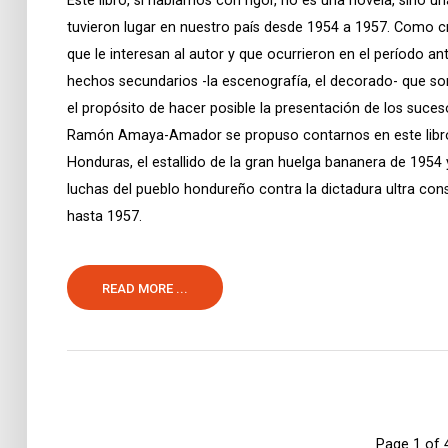
Este libro, si hablamos con rigor, no es una novela, sino
tuvieron lugar en nuestro país desde 1954 a 1957. Como cr
que le interesan al autor y que ocurrieron en el período 
hechos secundarios -la escenografía, el decorado- que so
el propósito de hacer posible la presentación de los suces
Ramón Amaya-Amador se propuso contarnos en este libro:
Honduras, el estallido de la gran huelga bananera de 1954 
luchas del pueblo hondureño contra la dictadura ultra co
hasta 1957.
READ MORE ...
Page 1 of 