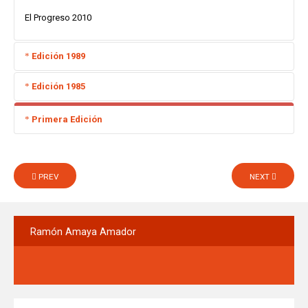
El Progreso 2010
Edición 1989
Edición 1985
Quinta edición
Primera Edición
Editorial Ramón Amaya Amador
Tercera edición
Tegucigalpa 1989
Baktum Editorial
PREV
NEXT
Primera edición
Portada: Los herreros de Ilamatepeque, óleo de Moisés Becerra
Tegucigalpa 1985
Ediciones Xicaque
Interiores: Tintas de Dagoberto Posadas
Portada: Los herreros de Ilamatepeque, óleo de Moisés Becerra
Tegucigalpa 1958
Ramón
Amaya Amador
Interiores: Tintas de Dagoberto Posadas