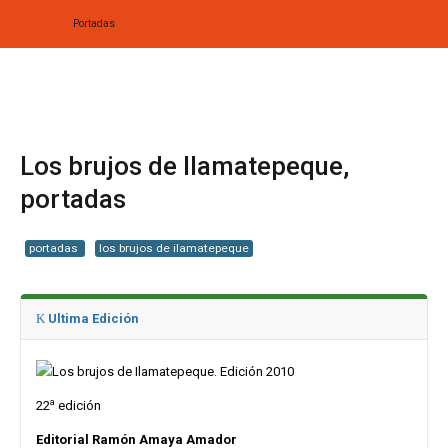
Portadas
Home
Biografía
Los brujos de Ilamatepeque,
Obras
portadas
Noticias
portadas
los brujos de ilamatepeque
Multimedia
Editorial
Ultima Edición
Radionovela
a
22
edición
Editorial Ramón Amaya Amador