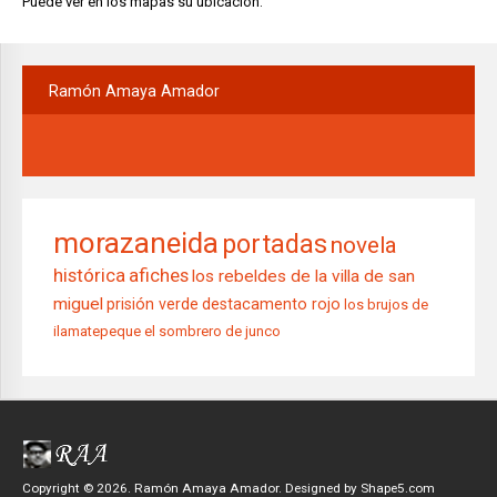
Puede ver en los mapas su ubicación.
Ramón
Amaya Amador
morazaneida
portadas
novela
histórica
afiches
los rebeldes de la villa de san
miguel
prisión verde
destacamento rojo
los brujos de
ilamatepeque
el sombrero de junco
Copyright © 2026. Ramón Amaya Amador. Designed by Shape5.com